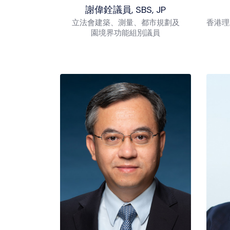
謝偉銓議員, SBS, JP
立法會建築、測量、都市規劃及
香港理
園境界功能組別議員